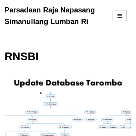
Parsadaan Raja Napasang
Skip
Simanullang Lumban Ri
to
content
RNSBI